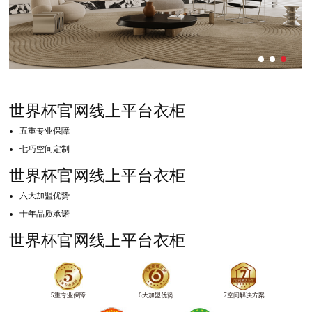
世界杯官网线上平台衣柜
五重专业保障
七巧空间定制
世界杯官网线上平台衣柜
六大加盟优势
十年品质承诺
世界杯官网线上平台衣柜
5重专业保障
6大加盟优势
7空间解决方案