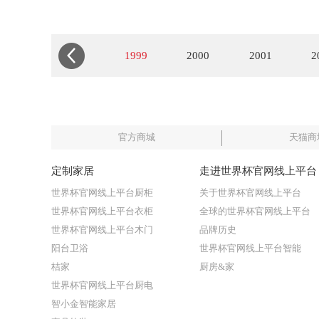
1999
2000
2001
2
官方商城
天猫商
定制家居
走进世界杯官网线上平台
世界杯官网线上平台厨柜
关于世界杯官网线上平台
世界杯官网线上平台衣柜
全球的世界杯官网线上平台
世界杯官网线上平台木门
品牌历史
阳台卫浴
世界杯官网线上平台智能
桔家
厨房&家
世界杯官网线上平台厨电
智小金智能家居