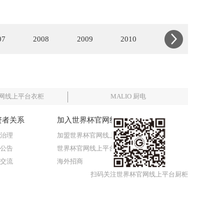
07
2008
2009
2010
2011
201
网线上平台衣柜
MALIO 厨电
资者关系
加入世界杯官网线上平台
治理
加盟世界杯官网线上平台
公告
世界杯官网线上平台直聘
交流
海外招商
扫码关注世界杯官网线上平台厨柜