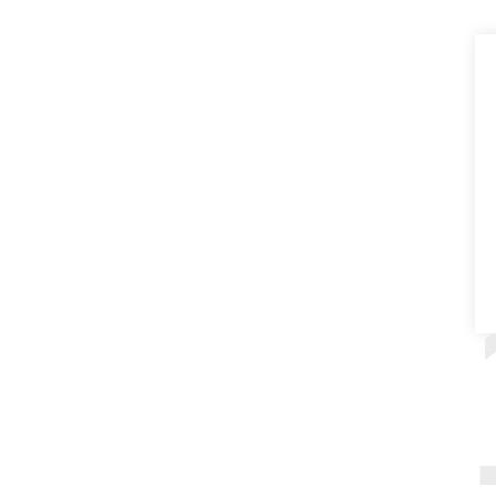
国际质量管理体系认证
通过IOS9001