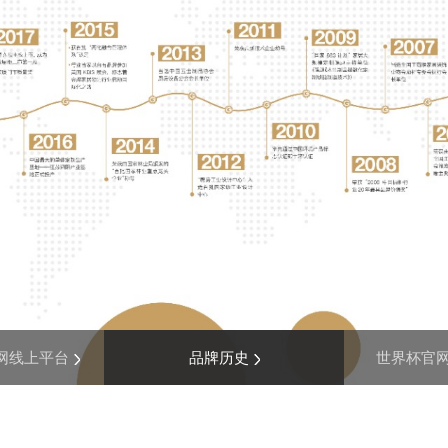
官网线上平台
品牌历史
世界杯官