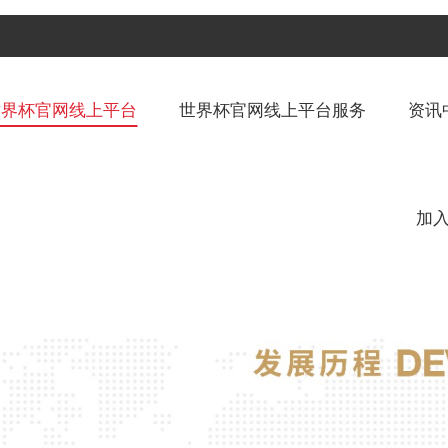
世界杯官网线上平台
世界杯官网线上平台服务
资讯
加